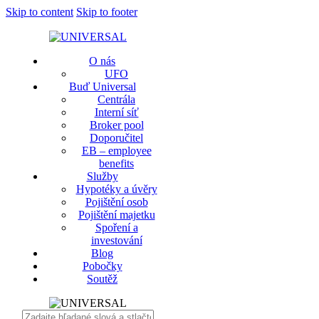
Skip to content
Skip to footer
O nás
UFO
Buď Universal
Centrála
Interní síť
Broker pool
Doporučitel
EB – employee
benefits
Služby
Hypotéky a úvěry
Pojištění osob
Pojištění majetku
Spoření a
investování
Blog
Pobočky
Soutěž