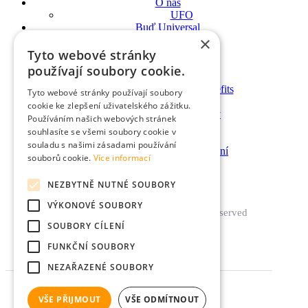
O nás
UFO
Buď Universal
×
Centrála
Interní síť
Tyto webové stránky
Broker pool
používají soubory cookie.
Doporučitel
EB – employee benefits
Tyto webové stránky používají soubory
Služby
cookie ke zlepšení uživatelského zážitku.
Hypotéky a úvěry
Používáním našich webových stránek
Pojištění osob
souhlasíte se všemi soubory cookie v
Pojištění majetku
souladu s našimi zásadami používání
Spoření a investování
souborů cookie.
Více informací
Blog
Pobočky
NEZBYTNĚ NUTNÉ SOUBORY
Soutěž
VÝKONOVÉ SOUBORY
© UNIVERSAL 2022. All Rights Reserved
SOUBORY CÍLENÍ
FUNKČNÍ SOUBORY
Instagram
Facebook
Linkedin
Youtube
NEZAŘAZENÉ SOUBORY
VŠE PŘIJMOUT
VŠE ODMÍTNOUT