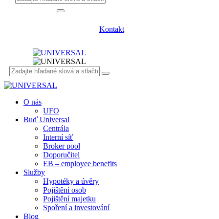
Kontakt
O nás
UFO
Buď Universal
Centrála
Interní síť
Broker pool
Doporučitel
EB – employee benefits
Služby
Hypotéky a úvěry
Pojištění osob
Pojištění majetku
Spoření a investování
Blog