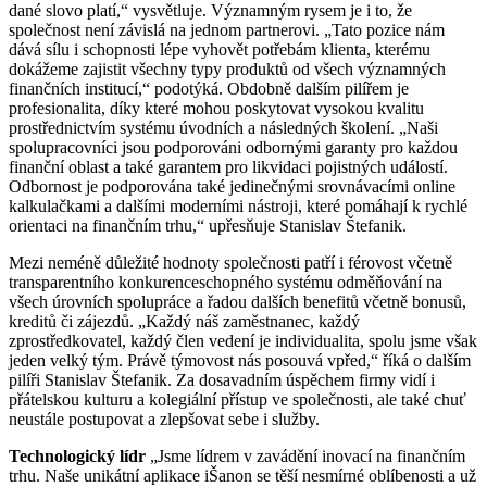
dané slovo platí,“ vysvětluje. Významným rysem je i to, že
společnost není závislá na jednom partnerovi. „Tato pozice nám
dává sílu i schopnosti lépe vyhovět potřebám klienta, kterému
dokážeme zajistit všechny typy produktů od všech významných
finančních institucí,“ podotýká. Obdobně dalším pilířem je
profesionalita, díky které mohou poskytovat vysokou kvalitu
prostřednictvím systému úvodních a následných školení. „Naši
spolupracovníci jsou podporováni odbornými garanty pro každou
finanční oblast a také garantem pro likvidaci pojistných událostí.
Odbornost je podporována také jedinečnými srovnávacími online
kalkulačkami a dalšími moderními nástroji, které pomáhají k rychlé
orientaci na finančním trhu,“ upřesňuje Stanislav Štefanik.
Mezi neméně důležité hodnoty společnosti patří i férovost včetně
transparentního konkurenceschopného systému odměňování na
všech úrovních spolupráce a řadou dalších benefitů včetně bonusů,
kreditů či zájezdů. „Každý náš zaměstnanec, každý
zprostředkovatel, každý člen vedení je individualita, spolu jsme však
jeden velký tým. Právě týmovost nás posouvá vpřed,“ říká o dalším
pilíři Stanislav Štefanik. Za dosavadním úspěchem firmy vidí i
přátelskou kulturu a kolegiální přístup ve společnosti, ale také chuť
neustále postupovat a zlepšovat sebe i služby.
Technologický lídr
„Jsme lídrem v zavádění inovací na finančním
trhu. Naše unikátní aplikace iŠanon se těší nesmírné oblíbenosti a už