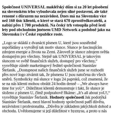
Společnost UNIVERSAL makléřský dům si za 20 let působení
na slovenském trhu vybudovala nejen silné postavení, ale také
renomé s důrazem na nezávislost. Dnes má na Slovensku více
než 160 tisíc klientů, o které se stará 670 zprostředkovatelů, a
nabízí přes 1 700 produktů. Na český trh vstoupila před šesti
lety pod obchodním jménem UMD Network a podobně jako na
Slovensku i v České republice roste.
„Logo se skládá z dvanácti písmen U, které jsou soustředně
uspořádány a vytvářejí tak motiv slunce. Slunce je fascinujícím
zdrojem energie a života na Zemi. Zároveň je slunce zdrojem světla
dostupným pro všechny. Stejně tak UNIVERSAL je takovým
sluncem ve světě finančních služeb, dostupný pro všechny,“
vysvětluje záměr marketingový ředitel společnosti Stanislav
Štefanik. „Dostupnost našich finančních služeb jsme se rozhodli
přes nové logo ztvárnit tak, že písmena U jsou natočena do všech
směrů. Symbolicky má slunce v logu 24 paprsků, což znamená, že
se na nás klienti mohou obrátit 24 hodin denně – „We always have
time for yoU“. Důležitost klientů demonstruje i fakt, že slunce je
složeno z písmen U, čímž podprahově říkáme: „It’s all about yoU!,“
vysvětluje Stanislav Štefanik.
Hodnoty společnosti
Jak podotýká
Stanislav Štefanik, mezi hlavní hodnoty společnosti patří důvěra,
nezávislost i profesionalita. „Důvěra je základem jakýchkoli dohod a
obchodu. Uvědomujeme si její důležitost v byznysu, a proto u nás