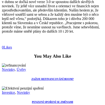
v dubnu se dočká nové verze 3.0 se spoustou dalších skvělých
novinek. Ty ještě více usnadní život a orientaci ve financích nejen
zprostředkovatelům, ale především klientům. Naším heslem je, že
vítězové soutěží sami se sebou a že každý den musíme být o něco
lepší než včera,“ podotýká. Důkazem toho je i důvěra 200 000
klientů na Slovensku a v České republice. „Pracujeme s pokorou,
protože víme, že nesmíme usnout na vavřínech. Jsme sebevědomí,
protože máme smělé plány do dalších 10 i 20 let.
0
Likes
You May Also Like
Novinky
,
Úvěry
ZAŽIJE REFINANCOVÁNÍ BOOM?
Investice
,
Novinky
PENZIJNÍ SPOŘENÍ SE ZMĚNAMI