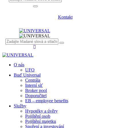
Kontakt
O nás
UFO
Buď Universal
Centrála
Interní síť
Broker pool
Doporučitel
EB – employee benefits
Služby
Hypotéky a úvěry
Pojištění osob
Pojištění majetku
Spoření a investování