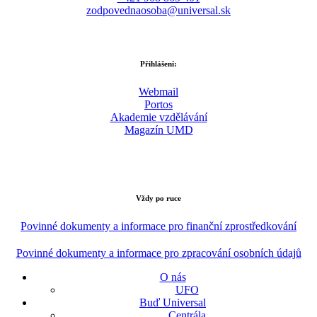
zodpovednaosoba@universal.sk
Přihlášení:
Webmail
Portos
Akademie vzdělávání
Magazín UMD
Vždy po ruce
Povinné dokumenty a informace pro finanční zprostředkování
Povinné dokumenty a informace pro zpracování osobních údajů
O nás
UFO
Buď Universal
Centrála