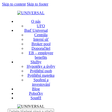
Skip to content
Skip to footer
O nás
UFO
Buď Universal
Centrála
Interní síť
Broker pool
Doporučitel
EB – employee
benefits
Služby
Hypotéky a úvěry
Pojištění osob
Pojištění majetku
Spoření a
investování
Blog
Pobočky
Soutěž