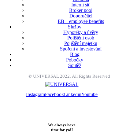
Interní síť
Broker pool
Doporučitel
EB – employee benefits
Služby
Hypotéky a úvěry
Pojištění osob
Pojištění majetku
Spoření a investování
Blog
Pobočky
Soutěž
© UNIVERSAL 2022. All Rights Reserved
Instagram
Facebook
Linkedin
Youtube
We always have
time
for yoU