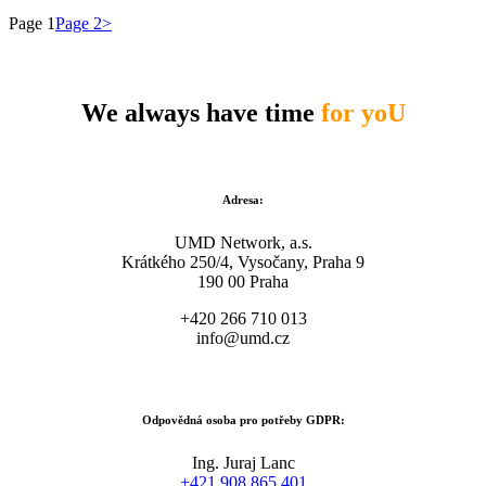
Page
1
Page
2
>
We always have time
for yoU
Adresa:
UMD Network, a.s.
Krátkého 250/4, Vysočany, Praha 9
190 00 Praha
+420 266 710 013
info@umd.cz
Odpovědná osoba pro potřeby GDPR:
Ing. Juraj Lanc
+421 908 865 401