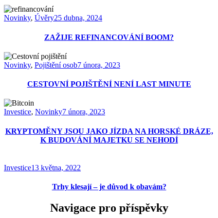
Novinky
,
Úvěry
25 dubna, 2024
ZAŽIJE REFINANCOVÁNÍ BOOM?
Novinky
,
Pojištění osob
7 února, 2023
CESTOVNÍ POJIŠTĚNÍ NENÍ LAST MINUTE
Investice
,
Novinky
7 února, 2023
KRYPTOMĚNY JSOU JAKO JÍZDA NA HORSKÉ DRÁZE,
K BUDOVÁNÍ MAJETKU SE NEHODÍ
Investice
13 května, 2022
Trhy klesají – je důvod k obavám?
Navigace pro příspěvky