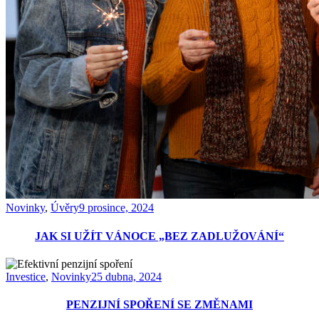
Novinky
,
Úvěry
9 prosince, 2024
JAK SI UŽÍT VÁNOCE „BEZ ZADLUŽOVÁNÍ“
Investice
,
Novinky
25 dubna, 2024
PENZIJNÍ SPOŘENÍ SE ZMĚNAMI