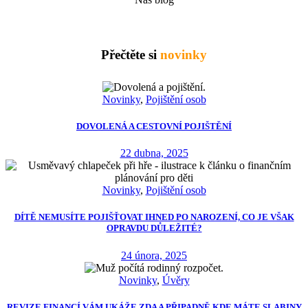
Přečtěte si
novinky
Novinky
,
Pojištění osob
DOVOLENÁ A CESTOVNÍ POJIŠTĚNÍ
22 dubna, 2025
Novinky
,
Pojištění osob
DÍTĚ NEMUSÍTE POJIŠŤOVAT IHNED PO NAROZENÍ, CO JE VŠAK
OPRAVDU DŮLEŽITÉ?
24 února, 2025
Novinky
,
Úvěry
REVIZE FINANCÍ VÁM UKÁŽE ZDA A PŘIPADNĚ KDE MÁTE SLABINY