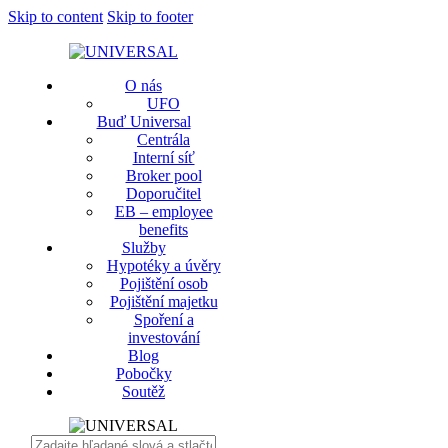
Skip to content
Skip to footer
O nás
UFO
Buď Universal
Centrála
Interní síť
Broker pool
Doporučitel
EB – employee
benefits
Služby
Hypotéky a úvěry
Pojištění osob
Pojištění majetku
Spoření a
investování
Blog
Pobočky
Soutěž