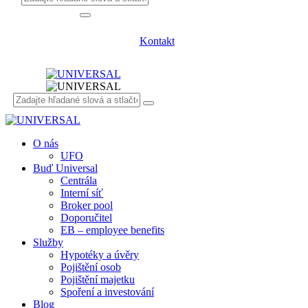
Kontakt
O nás
UFO
Buď Universal
Centrála
Interní síť
Broker pool
Doporučitel
EB – employee benefits
Služby
Hypotéky a úvěry
Pojištění osob
Pojištění majetku
Spoření a investování
Blog