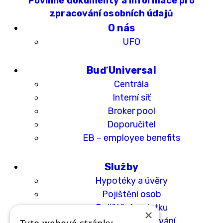
Povinné dokumenty a informace pro
zpracování osobních údajů
O nás
UFO
Buď Universal
Centrála
Interní síť
Broker pool
Doporučitel
EB – employee benefits
Služby
Hypotéky a úvěry
Pojištění osob
Pojištění majetku
×
Spoření a investování