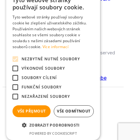
Tyto webové stránky
používají soubory cookie.
Blog
Tyto webové stránky používají soubory
cookie ke zlepšení uživatelského zážitku.
Pobočky
Používáním našich webových stránek
Soutěž
souhlasíte se všemi soubory cookie v
souladu s našimi zásadami používání
souborů cookie.
Více informací
© UNIVERSAL 2022. All Rights Reserved
NEZBYTNĚ NUTNÉ SOUBORY
VÝKONOVÉ SOUBORY
Instagram
Facebook
Linkedin
Youtube
SOUBORY CÍLENÍ
FUNKČNÍ SOUBORY
NEZAŘAZENÉ SOUBORY
VŠE PŘIJMOUT
VŠE ODMÍTNOUT
We always have
time
for yoU
ZOBRAZIT PODROBNOSTI
POWERED BY COOKIESCRIPT
info@umd.cz