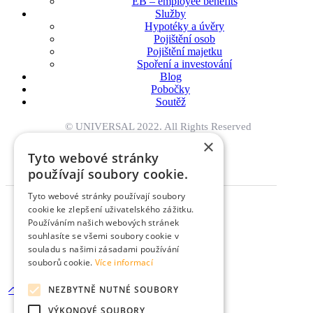
EB – employee benefits
Služby
Hypotéky a úvěry
Pojištění osob
Pojištění majetku
Spoření a investování
Blog
Pobočky
Soutěž
© UNIVERSAL 2022. All Rights Reserved
×
Tyto webové stránky
Instagram
Facebook
Linkedin
Youtube
používají soubory cookie.
Tyto webové stránky používají soubory
cookie ke zlepšení uživatelského zážitku.
Používáním našich webových stránek
souhlasíte se všemi soubory cookie v
We always have
souladu s našimi zásadami používání
time
for yoU
souborů cookie.
Více informací
info@umd.cz
NEZBYTNĚ NUTNÉ SOUBORY
VÝKONOVÉ SOUBORY