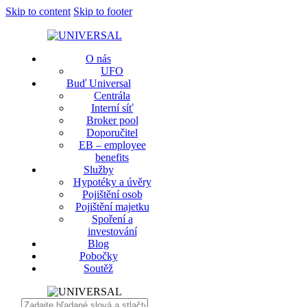
Skip to content
Skip to footer
O nás
UFO
Buď Universal
Centrála
Interní síť
Broker pool
Doporučitel
EB – employee
benefits
Služby
Hypotéky a úvěry
Pojištění osob
Pojištění majetku
Spoření a
investování
Blog
Pobočky
Soutěž