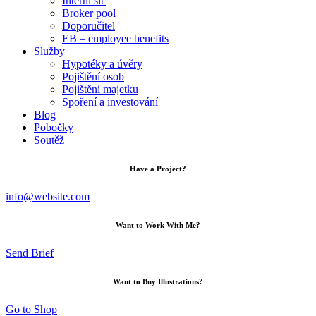
Interní síť
Broker pool
Doporučitel
EB – employee benefits
Služby
Hypotéky a úvěry
Pojištění osob
Pojištění majetku
Spoření a investování
Blog
Pobočky
Soutěž
Have a Project?
info@website.com
Want to Work With Me?
Send Brief
Want to Buy Illustrations?
Go to Shop