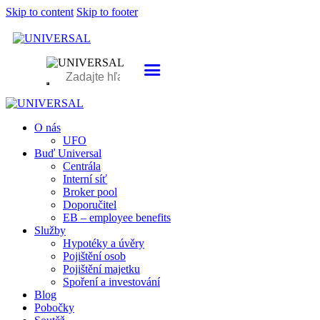
Skip to content
Skip to footer
O nás
UFO
Buď Universal
Centrála
Interní síť
Broker pool
Doporučitel
EB – employee benefits
Služby
Hypotéky a úvěry
Pojištění osob
Pojištění majetku
Spoření a investování
Blog
Pobočky